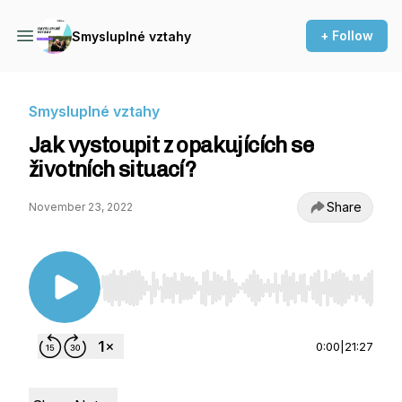
+ Follow
Smysluplné vztahy
Smysluplné vztahy
Jak vystoupit z opakujících se
životních situací?
Share
November 23, 2022
Use Left/Right to seek, Home/End to jump to st
0:00
|
21:27